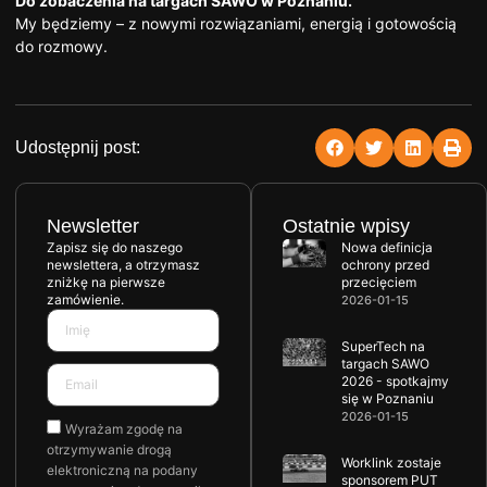
Do zobaczenia na targach SAWO w Poznaniu.
My będziemy – z nowymi rozwiązaniami, energią i gotowością
do rozmowy.
Udostępnij post:
Newsletter
Ostatnie wpisy
Zapisz się do naszego
Nowa definicja
newslettera, a otrzymasz
ochrony przed
zniżkę na pierwsze
przecięciem
zamówienie.
2026-01-15
SuperTech na
targach SAWO
2026 - spotkajmy
się w Poznaniu
2026-01-15
Wyrażam zgodę na
otrzymywanie drogą
Worklink zostaje
elektroniczną na podany
sponsorem PUT